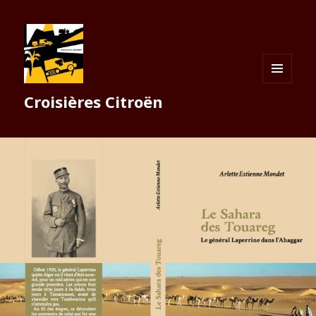
MENU
Croisières Citroën
ET
WIDGETS